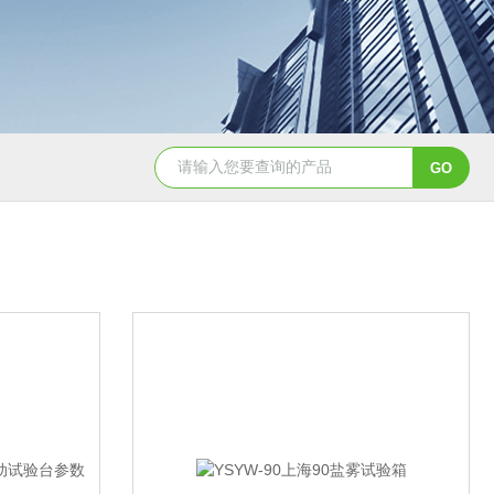
YSCYS-010臭氧老化试验设备
YSXD—R9