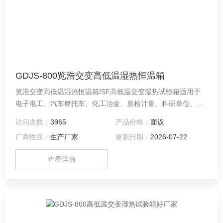
GDJS-800览浩交变高低温湿热恒温箱
览浩交变高低温湿热恒温箱/SF高低温交变湿热试验箱适用于
电子电工、汽车摩托车、化工冶金、质检计量、科研单位、高
等院校、企事业单位、各种电子元气件等相关产品的零部件及
访问次数：
3965
产品价格：
面议
材料在高温、低温、恒温、交变循环变化以及湿热环境下贮存
厂商性质：
生产厂家
更新日期：
2026-07-22
和使用时的适应性试验，检测其各性能指标，是产品模拟环境
试验*设备。
查看详情