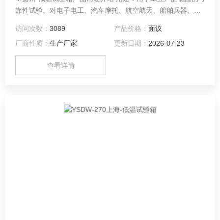
靠性试验。对电子电工、汽车摩托、航空航天、船舶兵器、高
等院校、科研单位等相关产品的零部件及材料在低温循环变化
访问次数：
3089
产品价格：
面议
的情况下，检验其各项性能指标。产品具有较宽的温度控制范
厂商性质：
生产厂家
更新日期：
2026-07-23
围
查看详情