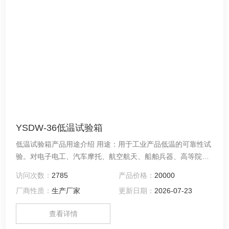
YSDW-36低温试验箱
低温试验箱产品用途介绍 用途：用于工业产品低温的可靠性试
验。对电子电工、汽车摩托、航空航天、船舶兵器、高等院
校、科研单位等相关产品的零部件及材料在低温循环变化的情
访问次数：
2785
产品价格：
20000
况下，检验其各项性能指标。产品具有较宽的温度控制范围，
厂商性质：
生产厂家
更新日期：
2026-07-23
其性能指标均达到国家标准
查看详情