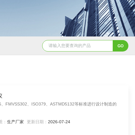
YSCYS-010臭氧老化试验设备
YSXD—R9
仪
、FMVSS302、ISO379、ASTMD5132等标准进行设计制造的
质：
生产厂家
更新日期：
2026-07-24