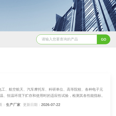
YSCYS-010臭氧老化试验设备
YSXD—R9
子电工、航空航天、汽车摩托车、科研单位、高等院校、各种电子元
温、恒温环境下贮存和使用时的适应性试验，检测其各性能指标。
质：
生产厂家
更新日期：
2026-07-22