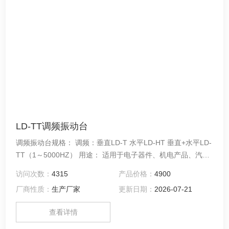
LD-TT调频振动台
调频振动台规格： 调频：垂直LD-T 水平LD-HT 垂直+水平LD-
TT（1～5000HZ） 用途： 适用于电子器件、机电产品、汽车
零部件、仪器仪表、玩具等各行各业的研究、开发、制造，检
访问次数：
4315
产品价格：
4900
测产品在运送、使用中产生的碰撞及振动，提早知道产品或产
厂商性质：
生产厂家
更新日期：
2026-07-21
品部件的耐振动试验。
查看详情