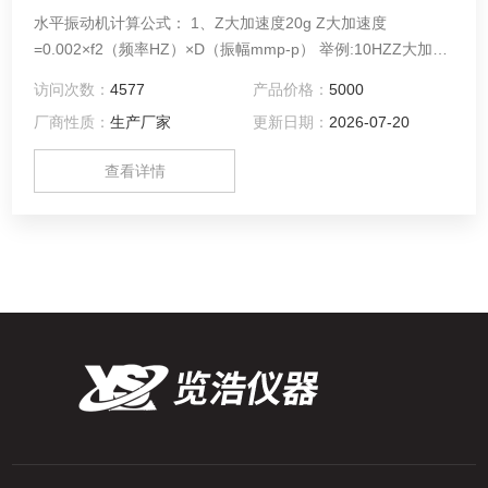
水平振动机计算公式： 1、Z大加速度20g Z大加速度
=0.002×f2（频率HZ）×D（振幅mmp-p） 举例:10HZZ大加速
度=0.002×102×5=1g 在任何頻率下Z加速度不可大于20g......
访问次数：
4577
产品价格：
5000
厂商性质：
生产厂家
更新日期：
2026-07-20
查看详情