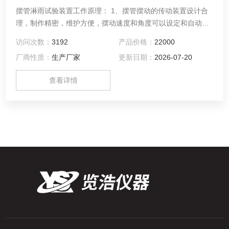
摆管淋雨试验装置工作原理： 1、摆管摆动的传动装置设计合
理，制作精密，维护方便，摆动速度和角度可以设定和自动调
节，操作简单。 2、样品架转台采用手动式升降装置，设计载
访问次数：
3192
产品价格：
22000
重50公斤，并且可以水平方向360度旋转，转速可以调整。整
厂商性质：
生产厂家
更新日期：
2026-07-20
台设备设计合理，经久耐用。
查看详情