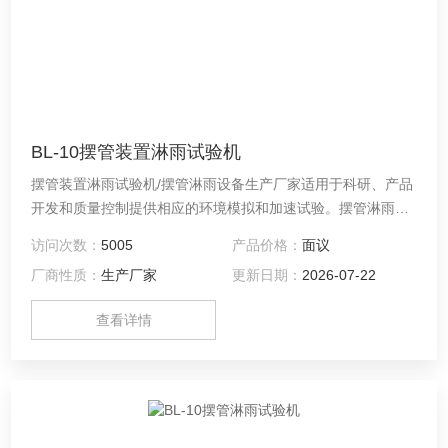
BL-10摆管装置淋雨试验机
摆管装置淋雨试验机/摆管淋雨设备生产厂家适用于科研、产品
开发和质量控制提供相应的环境模拟和加速试验。摆管淋雨试
验设备为大型敞开式设备，需安装在特设的实验室内对产品进
访问次数：
5005
产品价格：
面议
行人工模拟淋雨试验。用来考核和确定电工、电子产品外壳和
厂商性质：
生产厂家
更新日期：
2026-07-22
密封件在水试验后或在试验期间能否保证设备和元件良好的工
作性能。
查看详情