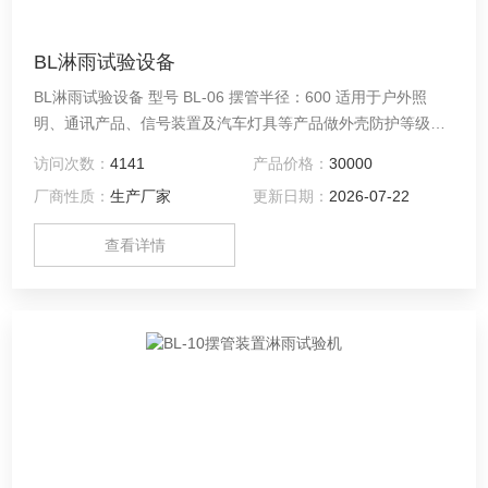
BL淋雨试验设备
BL淋雨试验设备 型号 BL-06 摆管半径：600 适用于户外照
明、通讯产品、信号装置及汽车灯具等产品做外壳防护等级测
试，本设备人工模拟淋雨试验，不包括有强风速的降雨，不考
访问次数：
4141
产品价格：
30000
虑试验样品的温度与雨水温度的温度差作用所引起的大量进
厂商性质：
生产厂家
更新日期：
2026-07-22
水，可以为科研、产品开发和质量控制提供相应的环境模拟和
加速试验。
查看详情