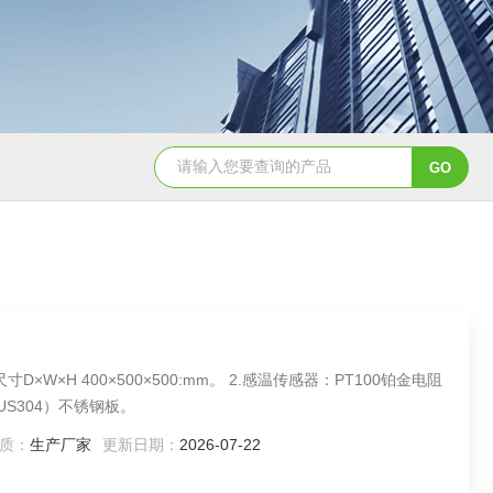
YSCYS-010臭氧老化试验设备
YSXD—R9
高级（SUS304）不锈钢板。
质：
生产厂家
更新日期：
2026-07-22