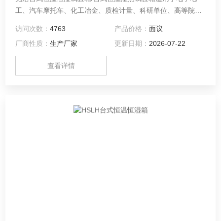
工、汽车摩托车、化工冶金、质检计量、科研单位、高等院
校、企事业单位、各种电子元气件等相关产品的零部件及材料
访问次数：
4763
产品价格：
面议
在高温、恒温及湿热环境下贮存和使用时的适应性试验，检测
厂商性质：
生产厂家
更新日期：
2026-07-22
其各性能指标，是产品模拟环境试验*设备。
查看详情