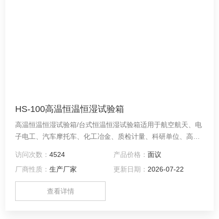
HS-100高温恒温恒湿试验箱
高温恒温恒湿试验箱/台式恒温恒湿试验箱适用于航空航天、电
子电工、汽车摩托车、化工冶金、质检计量、科研单位、高等
院校、企事业单位、各种电子元气件等相关产品的零部件及材
访问次数：
4524
产品价格：
面议
料在高温、恒温及湿热环境下贮存和使用时的适应性试验，检
厂商性质：
生产厂家
更新日期：
2026-07-22
测其各性能指标，是产品模拟环境试验*设备。
查看详情