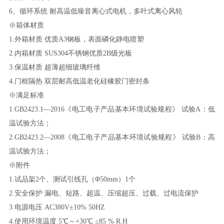
6
、
循环系统
耐高温低噪音离心式电机，多叶式离心风轮
※箱体材质
1.外箱材质 优质A3钢板，表面磷化静电喷塑
2.内箱材质 SUS304不锈钢优质2B级光板
3.保温材质 超薄超细玻璃纤维
4.门框隔热 双层耐高低温老化硅橡胶门密封条
※满足标准
1.GB2423.1—2016《电工电子产品基本环境试验规程》 试验A：低
温试验方法；
2.GB2423.2—2008《电工电子产品基本环境试验规程》 试验B：高
温试验方法；
※附件
1.试品架2个、测试引线孔（Φ50mm）1个
2.安全保护 漏电、短路、超温、压缩超压、过载、过电流保护
3.电源电压 AC380V±10% 50HZ
4.使用环境温度 5℃～+30℃ ≤85 % R.H