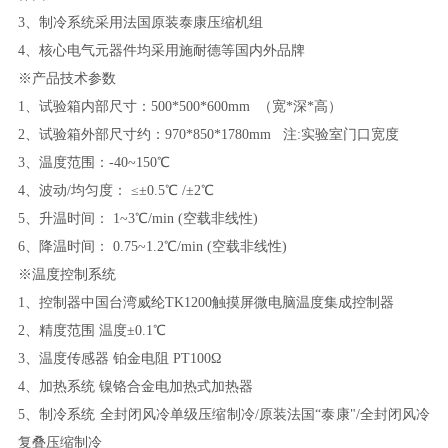
3、制冷系统采用法国原装泰康压缩机组
4、核心电气元器件均采用施耐德等国内外品牌
※产品技术参数
1
、
试验箱内部尺寸：
500*500*600mm （宽*深*高）
2
、
试验箱外部尺寸约：
970*850*1780mm 注:实验室门口宽度
3
、
温度范围：
-40~150℃
4
、
波动
/均匀度： ≤±0.5℃ /±2℃
5
、
升温时间：
1~3℃/min (空载非线性)
6
、
降温时间：
0.75~1.2℃/min (空载非线性)
※温度控制系统
1
、
控制器中国台湾威纶
TK1200触摸屏微电脑温度集成控制器
2
、
精度范围
温度
±0.1℃
3
、
温度传感器
铂金电阻
PT100Ω
4
、
加热系统
镍铬合金电加热式加热器
5
、
制冷系统
全封闭风冷单级压缩制冷
/原装法国“泰康"/全封闭风冷
复叠压缩制冷