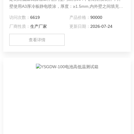
壁使用A3厚冷板静电喷涂，厚度：≥1.5mm,内外壁之间填充气
凝胶纤维保温材料。 箱体内壁装有照明灯，便于试验过程的观
访问次数：
6619
产品价格：
90000
测。 工作腔侧壁开孔，直径约25mm，用于安装热电偶计、补
厂商性质：
生产厂家
更新日期：
2026-07-24
偿导线，偶孔用橡胶塞密封，不会与外部产生气体流动。
查看详情