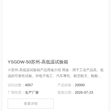
YSGDW-50苏州-高低温试验箱
※苏州-高低温试验箱产品用途介绍 用途：用于工业产品高、低
温的可靠性试验。对电子电工、汽车摩托、航空航天、船舶兵
器、高等院校、科研单位等相关产品的零部件及材料在高、低
访问次数：
4057
产品价格：
20000
温循环变化的情况下，检验其各项性能指标。产品具有较宽的
厂商性质：
生产厂家
更新日期：
2026-07-23
温度控制范围
查看详情