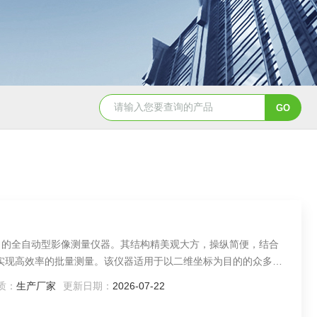
YSCYS-010臭氧老化试验设备
YSXD—R9
推出的全自动型影像测量仪器。其结构精美观大方，操纵简便，结合
可实现高效率的批量测量。该仪器适用于以二维坐标为目的的众多领
行业。
质：
生产厂家
更新日期：
2026-07-22