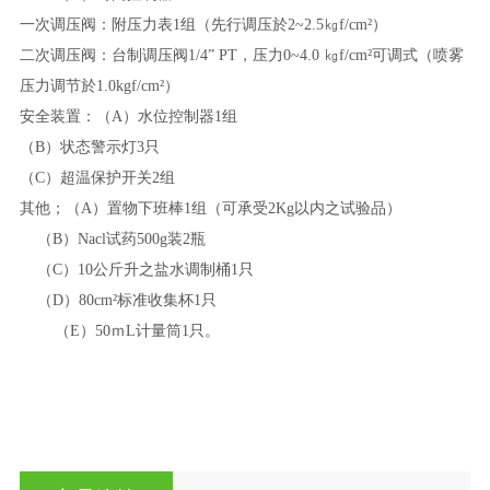
一次调压阀：附压力表
1组（先行调压於2~2.5㎏f/cm²）
二次调压阀：台制调压阀
1/4” PT，压力0~4.0 ㎏f/cm²可调式（喷雾
压力调节於1.0kgf/cm²）
安全装置：（
A）水位控制器1组
（
B）状态警示灯3只
（
C）超温保护开关2组
其他；（
A）置物下班棒1组（可承受2Kg以内之试验品）
（
B）Nacl试药500g装2瓶
（
C）10公斤升之盐水调制桶1只
（
D）80cm²标准收集杯1只
（
E
）
50
ｍ
L计量筒1只。