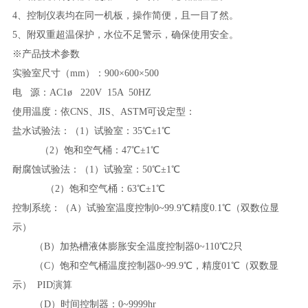
4、控制仪表均在同一机板，操作简便，且一目了然。
5、附双重超温保护，水位不足警示，确保使用安全。
※产品技术参数
实验室尺寸（
mm）：900×600×500
电
源：
AC1ø 220V 15A 50HZ
使用温度：依
CNS、JIS、ASTM可设定型：
盐水试验法：（
1）试验室：35℃±1℃
（
2）饱和空气桶：47℃±1℃
耐腐蚀试验法：（
1）试验室：50℃±1℃
（
2）饱和空气桶：63℃±1℃
控制系统：（
A）试验室温度控制0~99.9℃精度0.1℃（双数位显
示）
（
B）加热槽液体膨胀安全温度控制器0~110℃2只
（
C）饱和空气桶温度控制器0~99.9℃，精度01℃（双数显
示） PID演算
（
D）时间控制器：0~9999hr