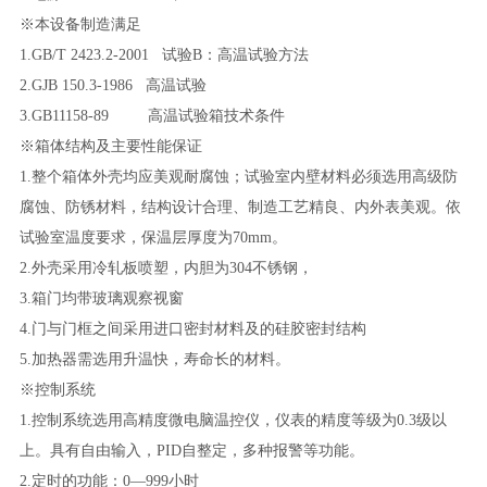
※本设备制造满足
1.
GB/T 2423.2-2001
试验
B：高温试验方法
2.
GJB 150.3-1986 高温试验
3.
GB11158-89
高温试验箱技术条件
※箱体结构及主要性能保证
1.
整个箱体外壳均应美观耐腐蚀；试验室内壁材料必须选用高级防
腐蚀、防锈材料，结构设计合理、制造工艺精良、内外表美观。依
试验室温度要求，保温层厚度为
70mm。
2.
外壳采用冷轧板喷塑，内胆为
304不锈钢，
3.
箱门均带玻璃观察视窗
4.
门与门框之间采用进口密封材料及的硅胶密封结构
5.
加热器需选用升温快，寿命长的材料。
※控制系统
1.
控制系统选用高精度微电脑温控仪，仪表的精度等级为
0.3级以
上。具有自由输入，PID自整定，多种报警等功能。
2.定时的功能：
0—999小时