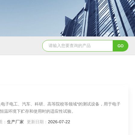
YSCYS-010臭氧老化试验设备
YSXD—R9
是电子电工、汽车、科研、高等院校等领域*的测试设备，用于电子
恒温环境下贮存和使用时的适应性试验。
质：
生产厂家
更新日期：
2026-07-22