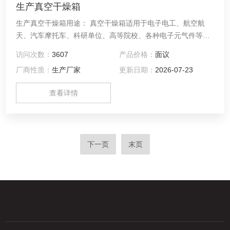
生产真空干燥箱
生产真空干燥箱用途： 真空干燥箱适用于电子电工、航空航
天、汽车摩托车、科研单位、高等院校、各种电子元气件等相
关产品的零部件及材料在高温、低温、恒温环境下贮存和使用
访问次数：
3607
产品价格：
面议
时的适应性试验，检测其各性能指标。
厂商性质：
生产厂家
更新日期：
2026-07-23
查看详情
下一页
末页