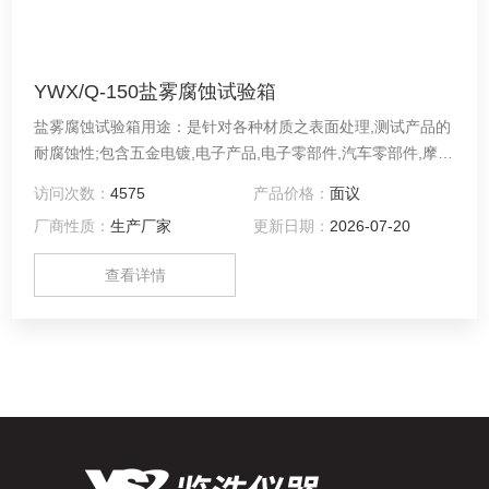
YWX/Q-150盐雾腐蚀试验箱
盐雾腐蚀试验箱用途：是针对各种材质之表面处理,测试产品的
耐腐蚀性;包含五金电镀,电子产品,电子零部件,汽车零部件,摩托
车,五金洁具,螺丝,弹簧,磁性材料,有机及无机皮膜,阳极处理,防
访问次数：
4575
产品价格：
面议
锈等行业的品质检测。
厂商性质：
生产厂家
更新日期：
2026-07-20
查看详情