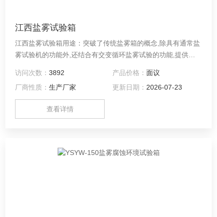
江西盐雾试验箱
江西盐雾试验箱用途：突破了传统盐雾箱的概念,除具有通常盐
雾试验机的功能外,还结合有交变循环盐雾试验的功能,提供了
痴状腐蚀和丝状腐蚀等试验环境,具备了热风干燥、湿热、强制
访问次数：
3892
产品价格：
面议
干燥、盐雾等试验环境。 注：我厂可根据客户的技术要求,尺
厂商性质：
生产厂家
更新日期：
2026-07-23
寸大小定制各类非标试验室工作室尺寸范围：（3m3-
-100m3）
查看详情