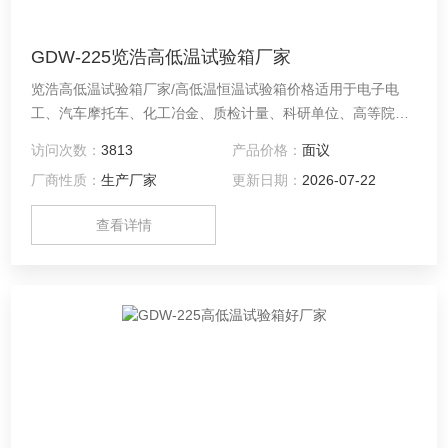
GDW-225览浩高低温试验箱厂家
览浩高低温试验箱厂家/高低温恒温试验箱价格适用于电子电
工、汽车摩托车、化工冶金、质检计量、科研单位、高等院
校、企事业单位、各种电子元气件等相关产品的零部件及材料
访问次数：
3813
产品价格：
面议
在高温、低温、恒温环境下贮存和使用时的适应性试验，检测
厂商性质：
生产厂家
更新日期：
2026-07-22
其各性能指标，是产品模拟环境试验*设备。
查看详情