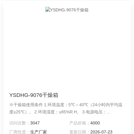
YSDHG-9076干燥箱
※干燥箱使用条件 1.环境温度：5℃～40℃（24小时内平均温
度≤25℃）。 2.环境湿度：≤85%R.H。 3.电源电压：
AC220（±10%）V/50HZ 4.机器放置前后左右各50公分不可放
访问次数：
3047
产品价格：
4000
置东西，方便维护操作。
厂商性质：
生产厂家
更新日期：
2026-07-23