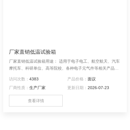
厂家直销低温试验箱
厂家直销低温试验箱用途： 适用于电子电工、航空航天、汽车
摩托车、科研单位、高等院校、各种电子元气件等相关产品的
零部件及材料在低温、恒温环境下贮存和使用时的适应性试
访问次数：
4383
产品价格：
面议
验，检测其各性能指标。低温箱/低温试验箱规格（单
厂商性质：
生产厂家
更新日期：
2026-07-23
位:mm）： 型号 DWX-100 内形尺寸D×W×H 450×450×500
查看详情