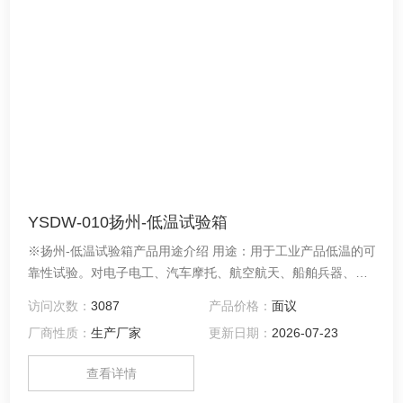
YSDW-010扬州-低温试验箱
※扬州-低温试验箱产品用途介绍 用途：用于工业产品低温的可
靠性试验。对电子电工、汽车摩托、航空航天、船舶兵器、高
等院校、科研单位等相关产品的零部件及材料在低温循环变化
访问次数：
3087
产品价格：
面议
的情况下，检验其各项性能指标。产品具有较宽的温度控制范
厂商性质：
生产厂家
更新日期：
2026-07-23
围
查看详情