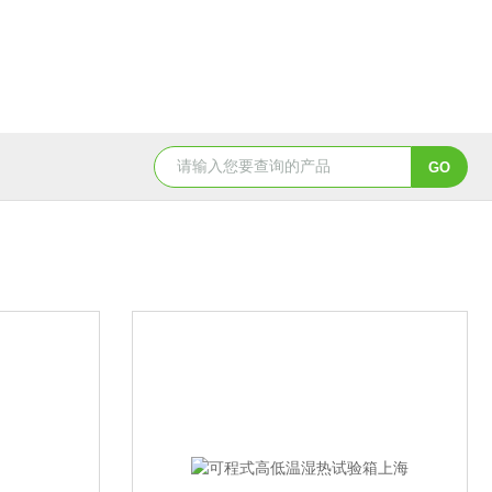
YSCYS-010臭氧老化试验设备
YSXD—R9