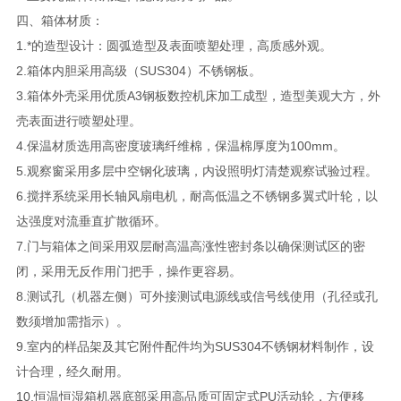
四、箱体材质：
1.*的造型设计：圆弧造型及表面喷塑处理，高质感外观。
2.箱体内胆采用高级（SUS304）不锈钢板。
3.箱体外壳采用优质A3钢板数控机床加工成型，造型美观大方，外
壳表面进行喷塑处理。
4.保温材质选用高密度玻璃纤维棉，保温棉厚度为100mm。
5.观察窗采用多层中空钢化玻璃，内设照明灯清楚观察试验过程。
6.搅拌系统采用长轴风扇电机，耐高低温之不锈钢多翼式叶轮，以
达强度对流垂直扩散循环。
7.门与箱体之间采用双层耐高温高涨性密封条以确保测试区的密
闭，采用无反作用门把手，操作更容易。
8.测试孔（机器左侧）可外接测试电源线或信号线使用（孔径或孔
数须增加需指示）。
9.室内的样品架及其它附件配件均为SUS304不锈钢材料制作，设
计合理，经久耐用。
10.恒温恒湿箱机器底部采用高品质可固定式PU活动轮，方便移