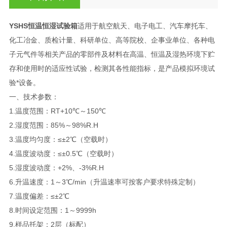
YSHS恒温恒湿试验箱
适用于航空航天、电子电工、汽车摩托车、
化工冶金、质检计量、科研单位、高等院校、企事业单位、各种电
子元气件等相关产品的零部件及材料在高温、恒温及湿热环境下贮
存和使用时的适应性试验，检测其各性能指标，是产品模拟环境试
验*设备。
一、技术参数：
1.温度范围：RT+10℃～150℃
2.湿度范围：85%～98%R.H
3.温度均匀度：≤±2℃（空载时）
4.温度波动度：≤±0.5℃（空载时）
5.湿度波动度：+2%、-3%R.H
6.升温速度：1～3℃/min（升温速率可按客户要求特殊定制）
7.温度偏差：≤±2℃
8.时间设定范围：1～9999h
9.样品托架：2层（标配）