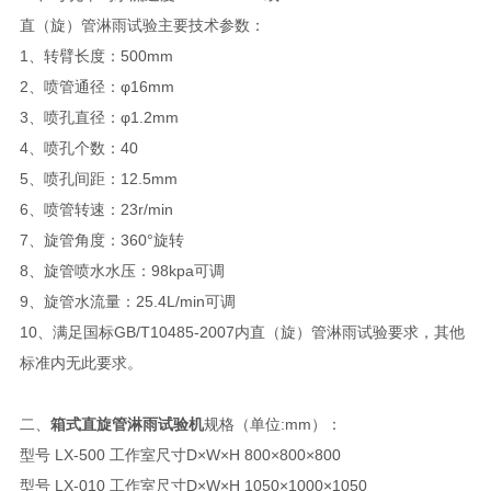
直（旋）管淋雨试验主要技术参数：
1、转臂长度：500mm
2、喷管通径：φ16mm
3、喷孔直径：φ1.2mm
4、喷孔个数：40
5、喷孔间距：12.5mm
6、喷管转速：23r/min
7、旋管角度：360°旋转
8、旋管喷水水压：98kpa可调
9、旋管水流量：25.4L/min可调
10、满足国标GB/T10485-2007内直（旋）管淋雨试验要求，其他
标准内无此要求。
二、
箱式直旋管淋雨试验机
规格（单位:mm）：
型号 LX-500 工作室尺寸D×W×H 800×800×800
型号 LX-010 工作室尺寸D×W×H 1050×1000×1050