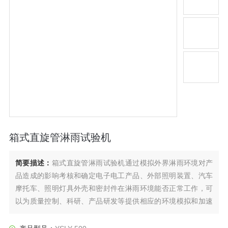
箱式直旋管淋雨试验机
简要描述：
箱式直旋管淋雨试验机通过模拟外界淋雨环境对产
品造成的影响考核和确定电子电工产品、外部照明装置、汽车
摩托车、照明灯具外壳和密封件在淋雨环境能否正常工作，可
以为质量控制、科研、产品研发等提供相应的环境模拟和加速
试验。不带有强风速的降雨,不考虑试件的高温及雨水温度温差
所引起的大量进水。