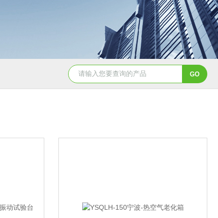
YSCYS-010臭氧老化试验设备
YSXD—R9