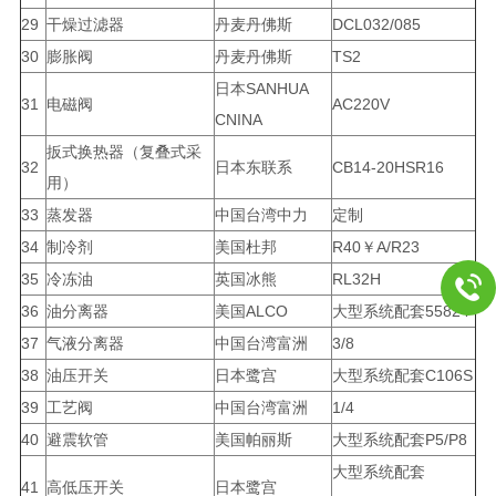
29
干燥过滤器
丹麦丹佛斯
DCL032/085
30
膨胀阀
丹麦丹佛斯
TS2
日本SANHUA
31
电磁阀
AC220V
CNINA
扳式换热器（复叠式采
32
日本东联系
CB14-20HSR16
用）
33
蒸发器
中国台湾中力
定制
34
制冷剂
美国杜邦
R40￥A/R23
35
冷冻油
英国冰熊
RL32H
36
油分离器
美国ALCO
大型系统配套55824
37
气液分离器
中国台湾富洲
3/8
38
油压开关
日本鹭宫
大型系统配套C106S
39
工艺阀
中国台湾富洲
1/4
40
避震软管
美国帕丽斯
大型系统配套P5/P8
大型系统配套
41
高低压开关
日本鹭宫