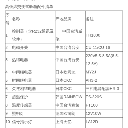
高低温交变试验箱配件清单
序
名称
产地品牌
备注
号
控制器（含R232通讯及
中国台湾威
1
TH1800
软件）
伦
2
电磁开关
中国台湾台安
CU-11/CU-16
220V5.5-8.5A(8.5-
3
热继电器
中国台湾台安
12.5A)
4
中间继电器
日本欧姆龙
MY2J
5
时间继电器
日本CKC
AH3-2
6
欠逆相继电器
日本CKC
三相电源配套HR-3
7
超温保护
韩国RAINBOW
TS-320S
8
温度传感器
中国台湾宣荣
PT100
9
照明灯
德国欧司朗
12V10W
10
信号指示灯
上海天亿
LA12D