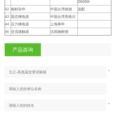
D606M
42
铜材杂件
中国台湾雄德
选配
43
固态继电器
中国台湾美格尔
44
压力继电器
上海奉申
45
交流接触器
法国施耐德
产品咨询