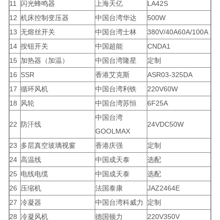
11
闪光蜂鸣器
上海天亿
LA42S
12
机床控制变压器
中国台湾华达
500W
13
无熔丝开关
中国台湾士林
380V/40A60A/100A
14
按钮开关
中国超能
CNDA1
15
加热器（加温）
中国台湾隆星
定制
16
SSR
香港艾克斯
ASR03-325DA
17
循环风机
中国台湾利铁
220V60W
18
风轮
中国台湾苏恒
6F25A
中国台湾
22
防汗线
24VDC50W
GOOLMAX
23
多层真空玻璃视窗
香港庆强
定制
24
高温线
中国成天泰
选配
25
电线电缆
中国成天泰
选配
26
压缩机
法国泰康
JAZ2464E
27
冷凝器
中国台湾科威力
定制
28
冷凝风机
德国顿力
220V350V