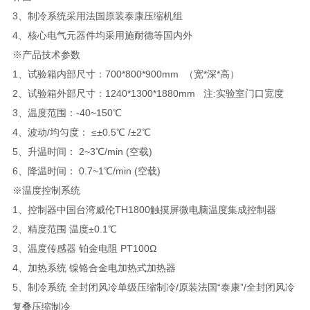
3、制冷系统采用法国原装泰康压缩机组
4、核心电气元器件均采用施耐德等国内外
※产品技术参数
1、试验箱内部尺寸：700*800*900mm （宽*深*高）
2、试验箱外部尺寸：1240*1300*1880mm 注:实验室门口宽度
3、温度范围：-40~150℃
4、波动/均匀度： ≤±0.5℃ /±2℃
5、升温时间： 2~3℃/min (空载)
6、降温时间： 0.7~1℃/min (空载)
※温度控制系统
1、控制器中国台湾威伦TH1800触摸屏微电脑温度集成控制器
2、精度范围 温度±0.1℃
3、温度传感器 铂金电阻 PT100Ω
4、加热系统 镍铬合金电加热式加热器
5、制冷系统 全封闭风冷单级压缩制冷/原装法国“泰康”/全封闭风冷
复叠压缩制冷