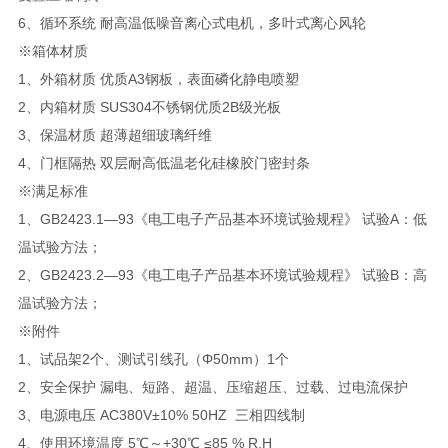
6、循环系统 耐高温低噪音离心式电机，多叶式离心风轮
※箱体材质
1、外箱材质 优质A3钢板，表面磷化静电喷塑
2、内箱材质 SUS304不锈钢优质2B级光板
3、保温材质 超薄超细玻璃纤维
4、门框隔热 双层耐高低温老化硅橡胶门密封条
※满足标准
1、GB2423.1—93《电工电子产品基本环境试验规程》 试验A：低
温试验方法；
2、GB2423.2—93《电工电子产品基本环境试验规程》 试验B：高
温试验方法；
※附件
1、试品架2个、测试引线孔（Φ50mm）1个
2、安全保护 漏电、短路、超温、压缩超压、过载、过电流保护
3、电源电压 AC380V±10% 50HZ 三相四线制
4、使用环境温度 5℃～+30℃ ≤85 % R.H