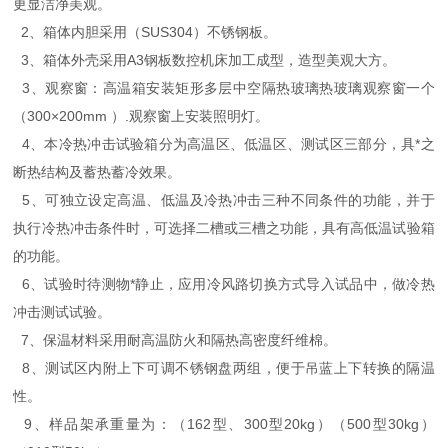
更显洁净美观。
2、箱体内胆采用（SUS304）不锈钢板。
3、箱体外壳采用A3钢板数控机床加工成型，造型美观大方。
3、观察窗：高温箱安装矩形多层中空隔热玻璃热玻璃观察窗一个
（300×200mm ）.观察窗上安装照明灯。
4、本冷热冲击试验箱分为高温区、低温区、测试区三部分，具*之
断热结构及蓄热蓄冷效果。
5、可独立设定高温、低温及冷热冲击三种不同条件的功能，并于
执行冷热冲击条件时，可选择二槽或三槽之功能，具有高低温试验箱
的功能。
6、试验时待测物*静止，应用冷风路切换方式导入试品中，做冷热
冲击测试试验。
7、保温材料采用耐高温防火和隔热高密度纤维棉。
8、测试区内附上下可调不锈钢盘两组，便于吊蓝上下转换的隔温
性。
9、样品架承重量为：（162型、300型20kg）（500型30kg）