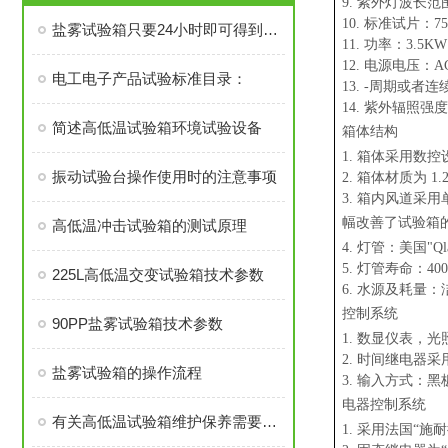
9. 紫外灯波长范围
10. 标准试片：75
盐雾试验箱只要24小时即可得到自然腐蚀1年的结果
11. 功率：3.5KW
12. 电源电压：AC2
电工电子产品试验标准目录：
13. -周期或者
14. 紫外辐照强度
简述高低温试验箱环境试验设备
箱体结构
1. 箱体采用数
振动试验台操作使用时的注意事项
2. 箱体材质为 1
3. 箱内风道
幅改善了试验箱
高低温冲击试验箱的测试原理
4. 灯管：美国"Q
5. 灯管寿命：4
225L高低温交变试验箱技术参数
6. 水源及耗量：
控制系统
90PP盐雾试验箱技术参数
1. 数显仪表，
2. 时间继电器
盐雾试验箱的操作流程
3. 输入方式：黑
电器控制系统
有关高低温试验箱维护保养需要注意的事项
1. 采用法国“施