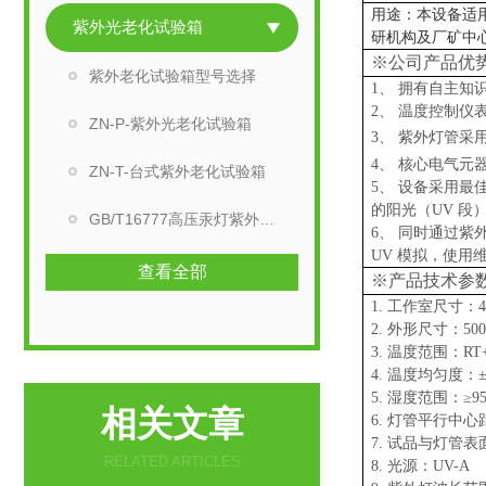
用途：
本设备适
紫外光老化试验箱
研机构及厂矿中
※公司产品优
紫外老化试验箱型号选择
1、 拥有自主
2、 温度控制仪
ZN-P-紫外光老化试验箱
3、 紫外灯管采
4、 核心电气元
ZN-T-台式紫外老化试验箱
5、 设备采用最
的阳光（UV 
GB/T16777高压汞灯紫外线箱
6、 同时通过
UV 模拟，使
查看全部
※产品技术参
1. 工作室尺寸：4
2. 外形尺寸：500
3. 温度范围：RT+
4. 温度均匀度：±
5. 湿度范围：≥95
相关文章
6. 灯管平行中心
7. 试品与灯管表面
RELATED ARTICLES
8. 光源：UV-A