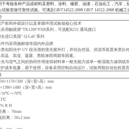
用于考核各种产品或材料及塑料、涂料、橡胶、油漆，石油化工，汽车，
心试验室做可靠性试验。可满足
GB/T14522-2008 GB/T 1452
势
知识产权和外观设计以及掌握环境试验箱核心技术
表采用
触摸屏
“TK1200"PXR系列，可选配R232 通讯接口
用全进口美国
“
Q-Lab
"
系列
器件均采用施耐德等国内外品牌
佳类似阳光中 UV 段光谱的萤光紫外灯，并结合控温、供湿等装置来类
段）高温、高湿、凝露、黑暗淋雨周期等因素。
紫外光与湿气之间的协同作用使得材料单一耐光能力或单一耐湿能力减弱或
用维护成本低廉，易于使用，设备采用控制自动运行，试验周期自动化程度
数
50×1170×500（深×宽×高）mm
×1380×1480（深×宽×高）mm
10℃~+70℃
3℃
% R·H
距离： 70mm
距离：50±2 mm