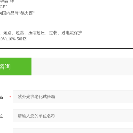
“华晶"牌
GE"
均为国内品牌“德力西
"
漏电、短路、超温、压缩超压、过载、过电流保护
0V±10% 50HZ
咨询
品：
位：