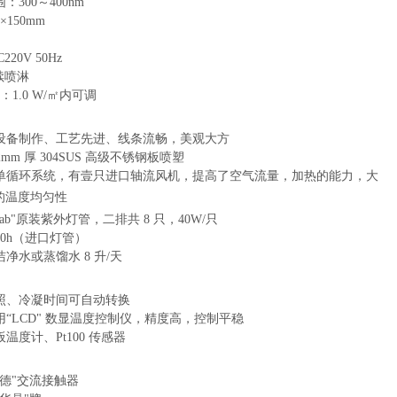
：300～400nm
×150mm
20V 50Hz
连续喷淋
：1.0 W/㎡内可调
控设备制作、工艺先进、线条流畅，美观大方
.2mm 厚 304SUS 高级不锈钢板喷塑
采用单循环系统，有壹只进口轴流风机，提高了空气流量，加热的能力，大
的温度均匀性
lab"原装紫外灯管，二排共 8 只，40W/只
000h（进口灯管）
洁净水或蒸馏水 8 升/天
光照、冷凝时间可自动转换
采用“LCD" 数显温度控制仪，精度高，控制平稳
板温度计、Pt100 传感器
耐德"交流接触器