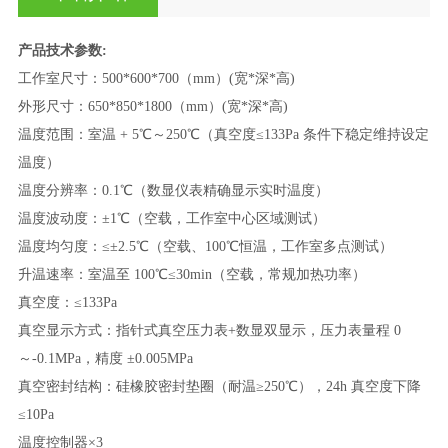
产品技术参数
:
工作室尺寸：
500*600*700（mm）(宽*深*高)
外形尺寸：
650*850*1800（mm）(宽*深*高)
温度范围：
室温
+ 5℃～250℃（真空度≤133Pa 条件下稳定维持设定
温度）
温度分辨率：
0.1℃（数显仪表精确显示实时温度）
温度波动度：
±1℃（空载，工作室中心区域测试）
温度均匀度：
≤±2.5℃（空载、100℃恒温，工作室多点测试）
升温速率：室温至
100℃≤30min（空载，常规加热功率）
真空度：
≤133Pa
真空显示方式：指针式真空压力表
+数显双显示，压力表量程 0
～-0.1MPa，精度 ±0.005MPa
真空密封结构：硅橡胶密封垫圈（耐温
≥250℃），24h 真空度下降
≤10Pa
温度控制器
×3