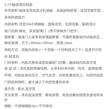
4.3寸触摸屏控制器
外壳材料
:箱体采用优质冷轧钢板，表面静电喷塑，涂层坚硬牢固，
具有防锈能力
内胆材料
:优质304不锈钢板，圆角造型，光滑流畅，极易清洁
箱门结构
:钢化、双层玻璃门（带不锈钢开门把手）
观察窗：箱体门上各带有玻璃观察窗，可随时观察箱内试验状态，
钢化玻璃，尺寸
≥300mm×200mm，厚度≥8mm
加热方式：层板内加热
(一个层板一个控制器共三个）温度均匀性
好 精度高
门封材料：内嵌式整体成型硅橡胶门封圈，确保箱内高真空度
保
温
层：高性能的绝缘结构。从里到外有内腔、内壳、超细玻璃
纤维、铝制反射铝箔片、空气夹层，内胆热量损失少。内胆外箱及
门胆机构独特，极大减少了内腔热量的外传
真空泵：配
4L真空泵
安全装置：具有超温报警、断电报警、电热丝断组报警及接地等保
护
搁板：不锈钢搁板
3pcs 不可移动