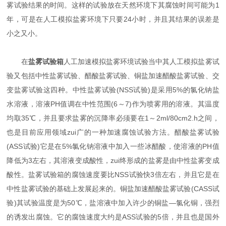
雾试验结果的时间。这样的试验放在天然环境下其腐蚀时间可能为1
年，可是在人工模拟盐雾环境下只要24小时，并且其结果的误差是
小之又小。
在
盐雾试验箱
人工加速模拟盐雾环境试验当中其人工模拟盐雾试
验又包括中性盐雾试验、醋酸盐雾试验、铜盐加速醋酸盐雾试验、交
变盐雾试验这四种。中性盐雾试验(NSS试验)是采用5%的氯化钠盐
水溶液，溶液PH值调在中性范围(6～7)作为喷雾用的溶液。其温度
均取35℃，并且要求盐雾的沉降率必须要在1～2ml/80cm2.h之间，
也是目前应用领域zui广的一种加速腐蚀试验方法。醋酸盐雾试验
(ASS试验)它是在5%氯化钠溶液中加入一些冰醋酸，使溶液的PH值
降低为3左右，其溶液变成酸性，zui终形成的盐雾是由中性盐雾变成
酸性。盐雾试验箱的腐蚀速度要比NSS试验快3倍左右，并且它是在
中性盐雾试验的基础上发展起来的。铜盐加速醋酸盐雾试验(CASS试
验)其试验温度是为50℃，盐溶液中加入许少的铜盐—氯化铜，强烈
的诱发出腐蚀。它的腐蚀速度大约是ASS试验的5倍，并且也是国外