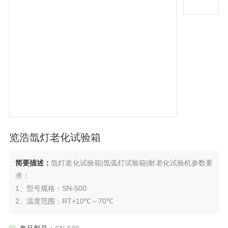
览浩氙灯老化试验箱
简要描述：
氙灯老化试验箱|氙弧灯试验箱|耐老化试验机参数要
求：
1、型号规格：SN-500
2、温度范围：RT+10℃～70℃
3、工作室尺寸D×W×H 500×760×500:mm
4、氙灯功率：1.8KW/支（进口美国Q-lab灯管）