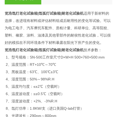
览浩氙灯老化试验箱
|氙弧灯试验箱|耐老化试验机
适用于新材料的
选择，改进现有材料或评估材料组成后耐用性的变化等试验。可以
为电工电子、汽车摩托车配件、质检计量、科研单位、高等院校、
塑料、橡胶、涂料、油漆及其他零部件的耐侯性老化试验，可以很
好的模拟在不同环境条件下材料暴露在阳光下所产生的变化。
览浩氙灯老化试验箱
|氙弧灯试验箱|耐老化试验机
技术参数：
1、型号规格：SN-500工作室尺寸D×W×H 500×760×500:mm
2、温度范围：RT+10℃～70℃
3、黑板温度：63℃、100℃±3℃
4、湿度范围：50%～98%R.H
5、温度均匀度：≤±2℃（空载时）
6、温度波动度：≤±0.5℃（空载时）
7、湿度波动度：+2%、-3%R.H
8、氙灯功率：1.8KW/支（进口美国Q-lab灯管）
9、光谱波长：290nm～800nm