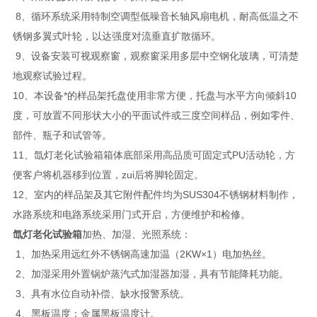
8、循环系统采用特制空调型低噪音长轴风扇电机，耐高低温之不
锈钢多翼式叶轮，以达强度对流垂直扩散循环。
9、设备安装可视观察窗，观察窗采用多层中空钢化玻璃，可清楚
地观察试验过程。
10、本设备*的样品架托盘使用非常方便，托盘与水平方向倾斜10
度，可放置不同形状大小的平面试件或三度空间样品，例如零件、
部件、瓶子和试管等。
11、氙灯老化试验箱箱体底部采用高品质可固定式PU活动轮，方
便客户将机器移到位置，zui后将脚轮固定。
12、室内的样品架及其它附件配件均为SUS304不锈钢材料制作，
水路系统和电路系统采用门式开启，方便维护和检修。
氙灯老化试验箱
加热、加湿、光照系统：
1、加热采用远红外不锈钢高速加温（2KW×1）电加热丝。
2、加湿采用外置锅炉蒸汽式加湿器加湿，具有节能降耗功能。
3、具有水位自动补偿、缺水报警系统。
4、黑板温度：金属黑板温度计。