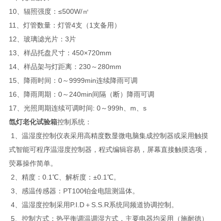
10、辐照强度：≤500W/㎡
11、灯管数量：灯管4支（1支备用）
12、玻璃滤光片：3片
13、样品托盘尺寸：450×720mm
14、样品架与灯距离：230～280mm
15、降雨时间：0～9999min连续降雨可调
16、降雨周期：0～240min间隔（断）降雨可调
17、光照周期连续可调时间: 0～999h、m、s
氙灯老化试验箱
控制系统：
1、温湿度控制仪表采用高精度数显微电脑集成控制器或采用触摸
式智能可程序温湿度控制器，程式编辑容易，屏幕直接触摸选项，
荧幕操作简单。
2、精度：0.1℃、解析度：±0.1℃。
3、感温传感器：PT100铂金电阻测温体。
4、温湿度控制采用P.I.D＋S.S.R系统同频道协调控制。
5、控制方式：热平衡调温调湿方式，主要电器均采用（施耐德）