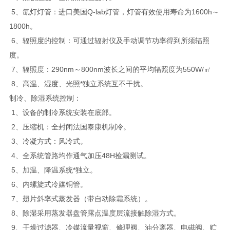
5、氙灯灯管：进口美国Q-lab灯管，灯管有效使用寿命为1600h～
1800h。
6、辐照度的控制：可通过辐射仪及手动调节功率得到所须辐照
度。
7、辐照度：290nm～800nm波长之间的平均辐照度为550W/㎡
8、高温、湿度、光照*独立系统互不干扰。
制冷、除湿系统控制：
1、设备的制冷系统安装在底部。
2、压缩机：全封闭法国泰康机制冷。
3、冷凝方式：风冷式。
4、全系统管路均作通气加压48H捡漏测试。
5、加温、降温系统*独立。
6、内螺旋式冷媒铜管。
7、翅片斜率式蒸发器（带自动除霜系统）。
8、除湿采用蒸发器盘管露点温度层流接触除湿方式。
9、干燥过滤器、冷媒流量视窗、修理阀、油分离器、电磁阀、贮