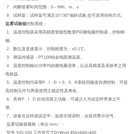
7、间断喷雾时间范围：0～99h、m、s
8、试样架：试样架可满足15°/30°倾斜试验,也可采用挂钩方式。
盐雾试验箱
控制系统：
1、温度控制器采用高精度智能型数显PID微电脑控制器，控制精
确。
2、数位及直接显示，控制精度为：±0.1℃。
3、测温传感器：PT100铂金电阻测温器。
4、温度控制输出功率均由微电脑演算，以达高精度及高效率之用
电效益。
5、温度控制均采用P . I . D ＋S . S . R系统同频道协调控制，可提
高控制元件与界面使用之稳定性及寿命。
6、具有P . I . D 自动演算之功能，可减少人为设定时带来之不
便。
7、设备在运转或设定中，如发生错误时，会提供警示信号。
盐雾试验箱规格（单位:mm）：
型号 Y/Q-150 工作室尺寸D×W×H 450×600×400