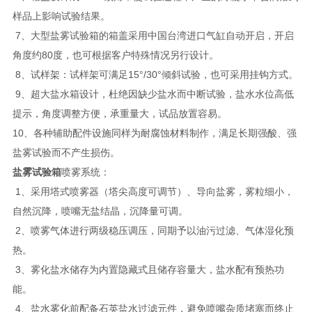
样品上影响试验结果。
7、大型盐雾试验箱的箱盖采用中国台湾进口气缸自动开启，开启
角度约80度，也可根据客户特殊情况另行设计。
8、试样架：试样架可满足15°/30°倾斜试验，也可采用挂钩方式。
9、超大盐水箱设计，杜绝因缺少盐水而中断试验，盐水水位高低
提示，角度调整方便，承重量大，试品放置容易。
10、各种辅助配件设施同样为耐腐蚀材料制作，满足长期强酸、强
盐雾试验而不产生损伤。
盐雾试验箱
喷雾系统：
1、采用塔式喷雾器（塔尖高度可调节）、导向盐雾，雾粒细小，
自然沉降，喷嘴无盐结晶，沉降量可调。
2、喷雾气体进行两级稳压调压，同期予以油污过滤、气体湿化预
热。
3、雾化盐水储存为内置隐藏式且储存容量大，盐水配有预热功
能。
4、盐水雾化前配备石英盐水过滤元件，避免喷嘴杂质堵塞而终止