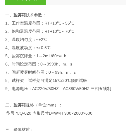
一、
盐雾箱
技术参数：
1、工作室温度范围：RT+10℃～55℃
2、饱和器温度范围：RT+10℃～70℃
3、温度均匀度：≤±2℃
4、温度波动度：≤±0.5℃
5、盐雾沉降量：1～2mL/80c㎡.h
6、时间设定范围：0～9999h、m、s
7、间断喷雾时间范围：0～99h、m、s
8、试样架：试样架可满足15℃/30℃倾斜试验
9、电源电压：AC220V/50HZ、AC380V/50HZ 三相五线制
二、
盐雾箱
规格（单位:mm）：
型号 Y/Q-020 内形尺寸D×W×H 900×2000×600
三、箱体材质：