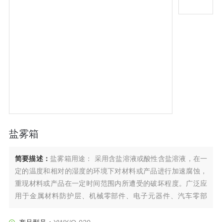
盐雾箱
简要描述：
盐雾箱用途： 采用含盐溶液或酸性含盐溶液，在一
定的温度和相对的湿度的环境下对材料或产品进行加速腐蚀，
重现材料或产品在一定时间范围内所遭受的破坏程度。广泛应
用于金属材料防护层、机械零部件、电子元器件、汽车零部
件、工业产品、涂层等进行加速盐雾腐蚀试验，考核材料防护
层及产品抗盐雾腐蚀的性能。