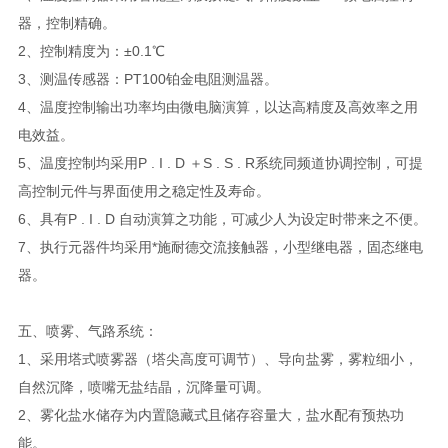
器，控制精确。
2、控制精度为：±0.1℃
3、测温传感器：PT100铂金电阻测温器。
4、温度控制输出功率均由微电脑演算，以达高精度及高效率之用
电效益。
5、温度控制均采用P . I . D ＋S . S . R系统同频道协调控制，可提
高控制元件与界面使用之稳定性及寿命。
6、具有P . I . D 自动演算之功能，可减少人为设定时带来之不便。
7、执行元器件均采用*施耐德交流接触器，小型继电器，固态继电
器。
五、喷雾、气路系统：
1、采用塔式喷雾器（塔尖高度可调节）、导向盐雾，雾粒细小，
自然沉降，喷嘴无盐结晶，沉降量可调。
2、雾化盐水储存为内置隐藏式且储存容量大，盐水配有预热功
能。