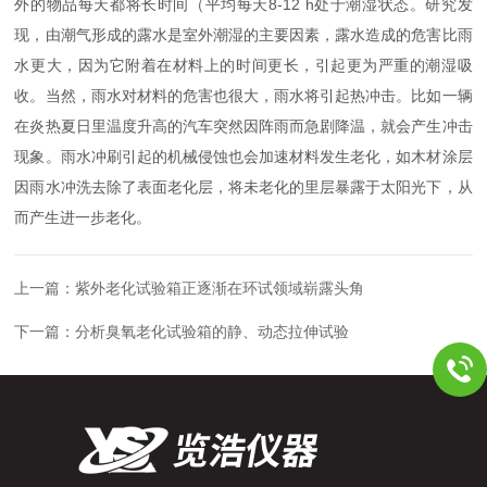
外的物品每天都将长时间（平均每天8-12 h处于潮湿状态。研究发
现，由潮气形成的露水是室外潮湿的主要因素，露水造成的危害比雨
水更大，因为它附着在材料上的时间更长，引起更为严重的潮湿吸
收。当然，雨水对材料的危害也很大，雨水将引起热冲击。比如一辆
在炎热夏日里温度升高的汽车突然因阵雨而急剧降温，就会产生冲击
现象。雨水冲刷引起的机械侵蚀也会加速材料发生老化，如木材涂层
因雨水冲洗去除了表面老化层，将未老化的里层暴露于太阳光下，从
而产生进一步老化。
上一篇：
紫外老化试验箱正逐渐在环试领域崭露头角
下一篇：
分析臭氧老化试验箱的静、动态拉伸试验