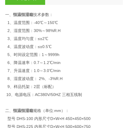
一、
恒温恒湿箱
技术参数：
1、温度范围：-40℃～150℃
2、湿度范围：30%～98%R.H
3、温度均匀度：≤±2℃
4、温度波动度：≤±0.5℃
5、时间设定范围：1～9999h
6、降温速率：0.7～1.2℃/min
7、升温速度：1.0～3.0℃/min
8、湿度波动度： 2%、-3%R.H
9、样品托架：2层（标配）
10、电源电压：AC380V/50HZ 三相五线制
二、
恒温恒湿箱
规格（单位:mm）：
型号 DHS-100 内形尺寸D×W×H 450×450×500
型号 DHS-225 内形尺寸D×W×H 500×600×750