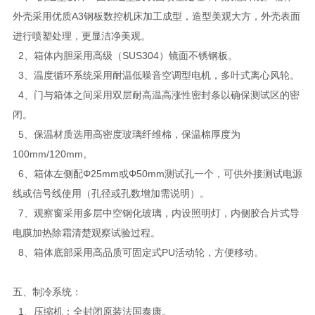
外壳采用优质A3钢板数控机床加工成型，造型美观大方，外壳表面
进行喷塑处理，更显洁净美观。
2、箱体内胆采用高级（SUS304）镜面不锈钢板。
3、温度循环系统采用耐温低噪音空调型电机，多叶式离心风轮。
4、门与箱体之间采用双层耐高温高涨性密封条以确保测试区的密
闭。
5、保温材质选用高密度玻璃纤维棉，保温棉厚度为
100mm/120mm。
6、箱体左侧配Φ25mm或Φ50mm测试孔一个，可供外接测试电源
线或信号线使用（孔径或孔数增加需说明）。
7、观察窗采用多层中空钢化玻璃，内设照明灯，内侧胶合片式导
电膜加热除霜清楚观察试验过程。
8、箱体底部采用高品质可固定式PU活动轮，方便移动。
五、制冷系统：
1、压缩机：全封闭原装法国泰康。