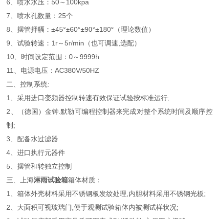
6、喷水水压：50～100kpa
7、喷水孔数量：25个
8、摆管押幅：±45°±60°±90°±180°（理论数值）
9、试验转速：1r～5r/min（也可调速,选配）
10、时间设定范围：0～9999h
11、电源电压：AC380V/50HZ
二、控制系统:
1、采用进口变频器控制转速有效保证试验按标准运行;
2、（德国）金钟.默勒可编程控制器来完成对整个系统时间及顺序控
制;
3、配备水过滤器
4、进口执行元器件
5、摆管和转独立控制
三、上海
淋雨试验箱
箱体材质：
1、箱体外壳材料采用不锈钢板发纹处理,内胆材料采用不锈钢光板;
2、大面积可视玻璃门,便于观测试验箱体内被测试样状况;