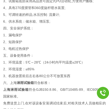
3、试验箱底部采用高品质可固定式PU活动轮,方便用户搬移;
4、具有270度摆管和360度旋杆喷水装置;
5、可调转速的样品;水压控制: 流量计;
6、供水系统：储水箱、增压泵;
四、安全保护系统：
1、漏电保护
2、短路保护
3、电机过热保护
五、设备使用条件：
1、环境温度：5℃～28℃（24小时内平均温度≤28℃）
2、环境湿度：≤85%
3、机器放置前后左右各80公分不可放置东西
六、上海
淋雨试验箱
符合标准：
上海淋雨试验箱
符合GJB150.8.86、GB/T10485-89、IEC60529等
国家标准。
免费送货上门,在对该设备安装调试结束后,对相关技术人员做相应的