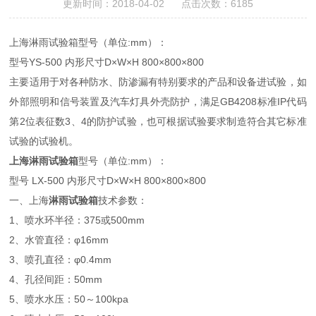
更新时间：2018-04-02 点击次数：6185
上海淋雨试验箱型号（单位:mm）：
型号YS-500 内形尺寸D×W×H 800×800×800
主要适用于对各种防水、防渗漏有特别要求的产品和设备进试验，如
外部照明和信号装置及汽车灯具外壳防护，满足GB4208标准IP代码
第2位表征数3、4的防护试验，也可根据试验要求制造符合其它标准
试验的试验机。
上海淋雨试验箱
型号（单位:mm）：
型号 LX-500 内形尺寸D×W×H 800×800×800
一、上海
淋雨试验箱
技术参数：
1、喷水环半径：375或500mm
2、水管直径：φ16mm
3、喷孔直径：φ0.4mm
4、孔径间距：50mm
5、喷水水压：50～100kpa