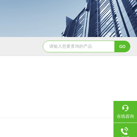
YSCYS-010臭氧老化试验设备
YSXD—R9
在线咨询