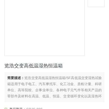
览浩交变高低温湿热恒温箱
简要描述：
览浩交变高低温湿热恒温箱/SF高低温交变湿热试验
箱适用于电子电工、汽车摩托车、化工冶金、质检计量、科研
单位、高等院校、企事业单位、各种电子元气件等相关产品的
零部件及材料在高温、低温、恒温、交变循环变化以及湿热环
境下贮存和使用时的适应性试验，检测其各性能指标，是产品
模拟环境试验*设备。