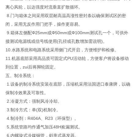
离心风轮，以达强度对流垂直扩散循环。
8.门与箱体之间采用双层耐高温高涨性密封条以确保测试区的密
闭，采用无反作用门把手，操作更容易。
9.箱体左侧配Φ25mm或Φ50mm或Φ100mm测试孔一个，可供外
接测试电源线或信号线使用(孔径或孔数增加需说明)。
10.水路系统和电路系统采用侧门式开启，方便维护和检修。
11.机器底部采用高品质可固定式PU活动轮，方便客户将设备移动
到位置，zui后将脚轮固定。
五、制冷系统：
1.设备的制冷系统安装在底部，压缩机采用法国进口泰康牌，以确
保制冷效果及可靠性。
2.冷凝方式：强制风冷冷却。
3.制冷方式：单(双)机制冷。
4.制冷剂：R404A、R23（环保型）。
5.系统管路均作通气加压48H捡漏测试。
6.内螺旋式冷媒铜管，斜率式蒸发器。