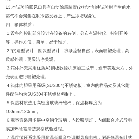
13.本试验箱回风口具有自动除霜装置(这样才能使试验时产生的水
蒸气不会聚集在制冷蒸发器上，产生冰堵现象)。
四、箱体材质：
1.设备的控制部分设计在设备的右侧，分布有温控仪、控制开关
等，操作方便，简单，易于维护。
2.*的造型设计：圆弧型设计，线条流畅自然，表面喷塑处理，高
质感外观，更显洁净美观。
3.箱体外壳采用优质A3钢板数控机床加工成型，造型美观大方，外
壳表面进行喷塑处理。
4.箱体内胆采用高级(SUS304)不锈钢板，室内的样品架及其它附
件配件均为SUS304不锈钢材料制作。
5.保温材质选用高密度玻璃纤维棉，保温棉厚度为
100mm/120mm。
6.观察窗采用多层中空钢化玻璃，内设照明灯，内侧胶合片式导电
膜加热除霜清楚观察试验过程。
7.温度循环系统采用耐温低噪音空调型风扇电机，耐高低温多叶式