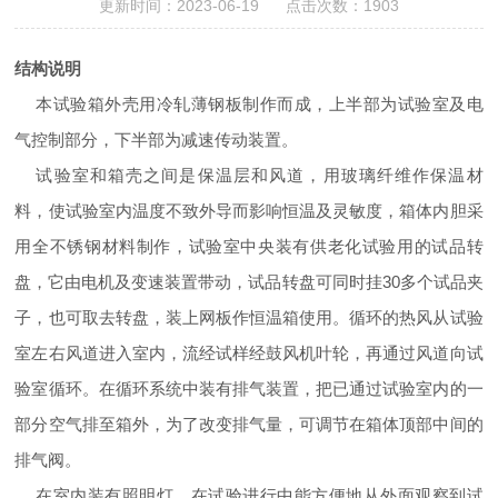
更新时间：2023-06-19 点击次数：1903
结构说明
本试验箱外壳用冷轧薄钢板制作而成，上半部为试验室及电
气控制部分，下半部为减速传动装置。
试验室和箱壳之间是保温层和风道，用玻璃纤维作保温材
料，使试验室内温度不致外导而影响恒温及灵敏度，箱体内胆采
用全不锈钢材料制作，试验室中央装有供老化试验用的试品转
盘，它由电机及变速装置带动，试品转盘可同时挂
30
多个试品夹
子，也可取去转盘，装上网板作恒温箱使用。循环的热风从试验
室左右风道进入室内，流经试样经鼓风机叶轮，再通过风道向试
验室循环。在循环系统中装有排气装置，把已通过试验室内的一
部分空气排至箱外，为了改变排气量，可调节在箱体顶部中间的
排气阀。
在室内装有照明灯，在试验进行中能方便地从外面观察到试