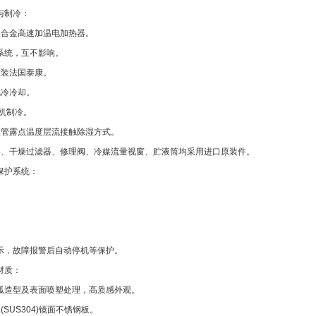
与制冷：
镍合金高速加温电加热器。
系统，互不影响。
原装法国泰康。
风冷冷却。
)机制冷。
盘管露点温度层流接触除湿方式。
器、干燥过滤器、修理阀、冷媒流量视窗、贮液筒均采用进口原装件。
保护系统：
示，故障报警后自动停机等保护。
材质：
圆弧造型及表面喷塑处理，高质感外观。
SUS304)镜面不锈钢板。