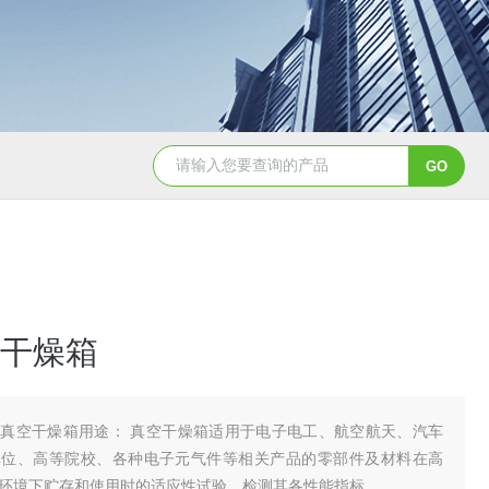
YSCYS-010臭氧老化试验设备
YSXD—R9
干燥箱
真空干燥箱用途： 真空干燥箱适用于电子电工、航空航天、汽车
单位、高等院校、各种电子元气件等相关产品的零部件及材料在高
环境下贮存和使用时的适应性试验，检测其各性能指标。