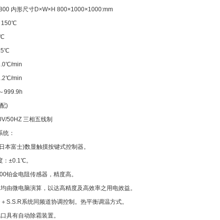
0 内形尺寸D×W×H 800×1000×1000:mm
150℃
℃
5℃
0℃/min
2℃/min
99.9h
配)
V/50HZ 三相五线制
系统：
(日本富士)数显触摸按键式控制器。
：±0.1℃。
100铂金电阻传感器，精度高。
率均由微电脑演算，以达高精度及高效率之用电效益。
.D＋S.S.R系统同频道协调控制。热平衡调温方式。
风口具有自动除霜装置。