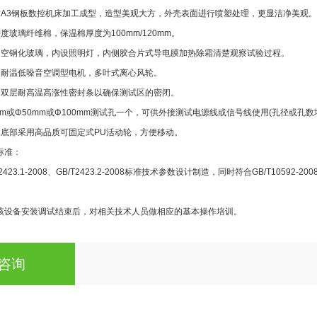
质A3钢板数控机床加工成型，造型美观大方，外壳表面进行喷塑处理，更显洁净美观。
度玻璃纤维棉，保温棉厚度为100mm/120mm。
中空钢化玻璃，内设照明灯，内侧胶合片式导电膜加热除霜清楚观察试验过程。
用耐温低噪音空调型电机，多叶式离心风轮。
用双层耐高温高涨性密封条以确保测试区的密闭。
mm或Φ50mm或Φ100mm测试孔一个，可供外接测试电源线或信号线使用(孔径或孔数
体底部采用高品质可固定式PU活动轮，方便移动。
标准：
423.1-2008、GB/T2423.2-2008标准技术参数设计制造，同时符合GB/T10592
该设备安装调试结束后，对相关技术人员做相应的基本操作培训。
咨询