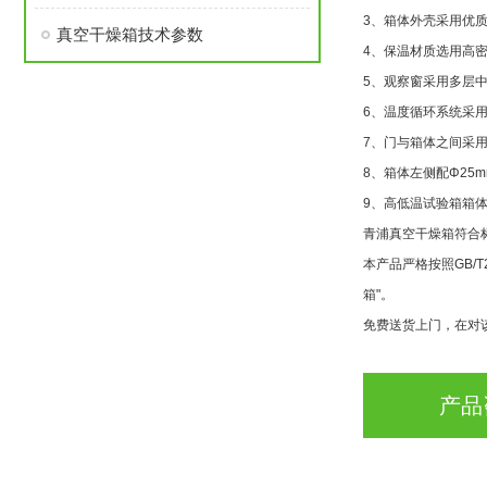
3、箱体外壳采用优
真空干燥箱技术参数
4、保温材质选用高密
5、观察窗采用多层
6、温度循环系统采
7、门与箱体之间采
8、箱体左侧配Φ25
9、高低温试验箱箱
青浦
真空干燥箱符合
本产品严格按照GB/T2
箱"。
免费送货上门，在对
产品