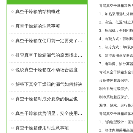
青浦
真空干燥箱加热
真空干燥箱的结构概述
1、加热采用远红外
2、高温、低温*独立
真空干燥箱的注意事项
3、压缩机：全封闭
4、冷凝方式：强制
真空干燥箱在使用前一定要先了解这些细节
5、制冷方式：单(双
排查真空干燥箱漏气的原因找出解决问题的办法
6、除湿采用蒸发器
7、电磁阀、油分离
说说真空干燥箱在不动场合温度差异不同和原因
青浦真空干燥箱安全
设备整体超温保护。
解答下真空干燥箱的漏气如何解决
制冷系统过载保护。
制冷系统超压保护。
真空干燥箱对成分复杂的物品也能快速干燥
漏电、缺水、运行指
真空干燥箱优势明显，安全使用有保障
青浦
真空干燥箱箱体
1、*的造型设计：
真空干燥箱使用时注意事项
2、箱体内胆采用高级(