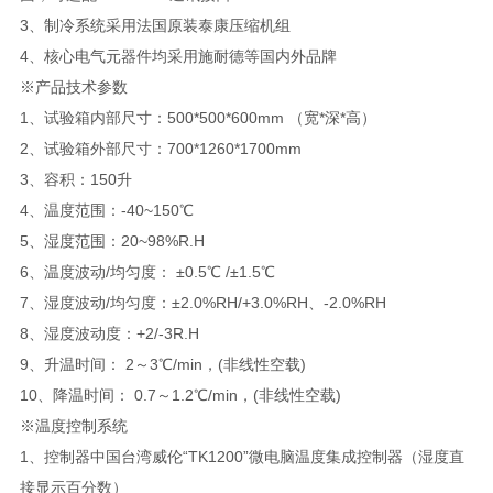
3、制冷系统采用法国原装泰康压缩机组
4、核心电气元器件均采用施耐德等国内外品牌
※产品技术参数
1、试验箱内部尺寸：500*500*600mm （宽*深*高）
2、试验箱外部尺寸：700*1260*1700mm
3、容积：150升
4、温度范围：-40~150℃
5、湿度范围：20~98%R.H
6、温度波动/均匀度： ±0.5℃ /±1.5℃
7、湿度波动/均匀度：±2.0%RH/+3.0%RH、-2.0%RH
8、湿度波动度：+2/-3R.H
9、升温时间： 2～3℃/min，(非线性空载)
10、降温时间： 0.7～1.2℃/min，(非线性空载)
※温度控制系统
1、控制器中国台湾威伦“TK1200”微电脑温度集成控制器（湿度直
接显示百分数）