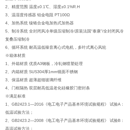
2、精度范围 温度±0.1℃、湿度±0.1%R.H
3、温湿度传感器 铂金电阻 PT100Ω
4、加热系统 镍铬合金电加热式加热器
5、制冷系统 全封闭风冷单级压缩制冷/原装法国“泰康”/全封闭风冷
复叠压缩制冷
6、循环系统 耐高温低噪音离心式电机，多叶式离心风轮
※箱体材质
1、外箱材质 优质A3钢板，冷轧钢喷塑处理
2、内箱材质 SUS304厚1mm镜面不锈钢
3、保温材质 超薄超细玻璃纤维
4、门框隔热 双层耐高低温老化硅橡胶门密封条
※满足标准
1、GB2423.1—2016《电工电子产品基本环境试验规程》 试验A：
低温试验方法；
2、GB2423.2—2008《电工电子产品基本环境试验规程》 试验B：
高温试验方法；