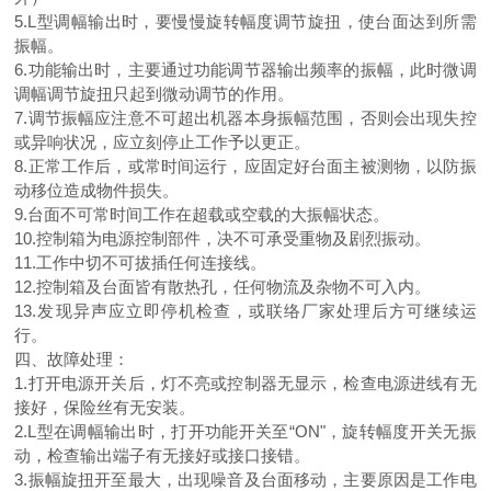
5.L型调幅输出时，要慢慢旋转幅度调节旋扭，使台面达到所需
振幅。
6.功能输出时，主要通过功能调节器输出频率的振幅，此时微调
调幅调节旋扭只起到微动调节的作用。
7.调节振幅应注意不可超出机器本身振幅范围，否则会出现失控
或异响状况，应立刻停止工作予以更正。
8.正常工作后，或常时间运行，应固定好台面主被测物，以防振
动移位造成物件损失。
9.台面不可常时间工作在超载或空载的大振幅状态。
10.控制箱为电源控制部件，决不可承受重物及剧烈振动。
11.工作中切不可拔插任何连接线。
12.控制箱及台面皆有散热孔，任何物流及杂物不可入内。
13.发现异声应立即停机检查，或联络厂家处理后方可继续运
行。
四、故障处理：
1.打开电源开关后，灯不亮或控制器无显示，检查电源进线有无
接好，保险丝有无安装。
2.L型在调幅输出时，打开功能开关至“ON"，旋转幅度开关无振
动，检查输出端子有无接好或接口接错。
3.振幅旋扭开至最大，出现噪音及台面移动，主要原因是工作电