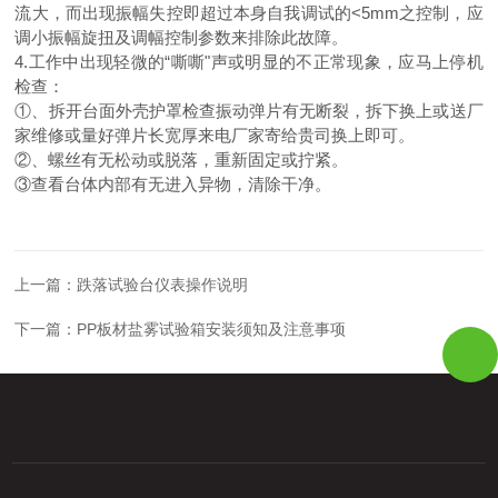
流大，而出现振幅失控即超过本身自我调试的<5mm之控制，应
调小振幅旋扭及调幅控制参数来排除此故障。
4.工作中出现轻微的“嘶嘶"声或明显的不正常现象，应马上停机
检查：
①、拆开台面外壳护罩检查振动弹片有无断裂，拆下换上或送厂
家维修或量好弹片长宽厚来电厂家寄给贵司换上即可。
②、螺丝有无松动或脱落，重新固定或拧紧。
③查看台体内部有无进入异物，清除干净。
上一篇：
跌落试验台仪表操作说明
下一篇：
PP板材盐雾试验箱安装须知及注意事项