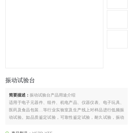
振动试验台
简要描述：
振动试验台产品用途介绍
适用于电子元器件、组件、机电产品、仪器仪表、电子玩具、
医药及食品包装…等行业实验室及生产线上对样品进行低频振
动试验。如品质鉴定试验，可靠性鉴定试验，耐久试验，振动
模态分析，材料特性试验，疲劳试验，振动防治改善等。模拟
产品在制造、组装、运输及使用过程中所遭受的振动环境，以