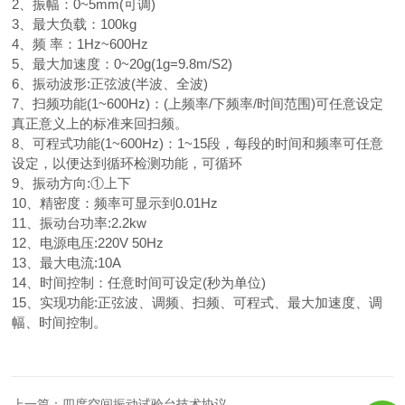
2、振幅：0~5mm(可调)
3、最大负载：
10
0kg
4、频 率：1Hz~
6
00Hz
5、最大加速度：0~20g(1g=9.8m/S2)
6、振动波形:正弦波(半波、全波)
7、扫频功能(1~
6
00Hz)：(上频率/下频率/时间范围)可任意设定
真正意义上的标准来回扫频。
8、可程式功能(1~
6
00Hz)：1~15段，每段的时间和频率可任意
设定，以便达到循环检测功能，可循环
9、振动方向:①上下
10、精密度：频率可显示到0.01Hz
11、振动台功率:
2.2
kw
12、电源电压:220V 50Hz
13、最大电流:
10
A
1
4
、
时间控制：任意时间可设定
(秒为单位)
1
5
、实现功能
:正弦波、调频、扫频、可程式、最大加速度、调
幅、时间控制。
上一篇：
四度空间振动试验台技术协议