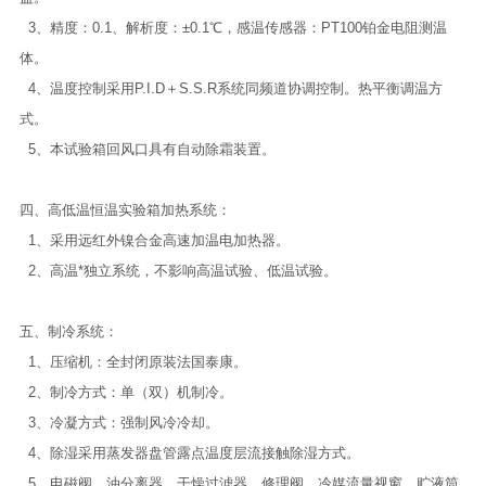
3、精度：0.1、解析度：±0.1℃，感温传感器：PT100铂金电阻测温
体。
4、温度控制采用P.I.D＋S.S.R系统同频道协调控制。热平衡调温方
式。
5、本试验箱回风口具有自动除霜装置。
四、高低温恒温实验箱加热系统：
1、采用远红外镍合金高速加温电加热器。
2、高温*独立系统，不影响高温试验、低温试验。
五、制冷系统：
1、压缩机：全封闭原装法国泰康。
2、制冷方式：单（双）机制冷。
3、冷凝方式：强制风冷冷却。
4、除湿采用蒸发器盘管露点温度层流接触除湿方式。
5、电磁阀、油分离器、干燥过滤器、修理阀、冷媒流量视窗、贮液筒