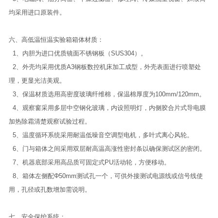
均采用进口原装件。
六、高低温恒温实验箱箱体材质：
1、内胆为进口优质镜面不锈钢板（SUS304）。
2、外壳均采用优质A3钢板数控机床加工成型，外壳表面进行喷塑处
理，更显光洁美观。
3、保温材质选用高密度玻璃纤维棉，保温棉厚度为100mm/120mm。
4、观察窗采用多层中空钢化玻璃，内设照明灯，内侧胶合片式导电膜
加热除霜清楚观察试验过程。
5、温度循环系统采用耐温低噪音空调型电机，多叶式离心风轮。
6、门与箱体之间采用双层耐高温高涨性密封条以确保测试区的密闭。
7、机器底部采用高品质可固定式PU活动轮，方便移动。
8、箱体左侧配Φ50mm测试孔一个，可供外接测试电源线或信号线使
用，孔径或孔数增加需说明。
七、安全保护系统：