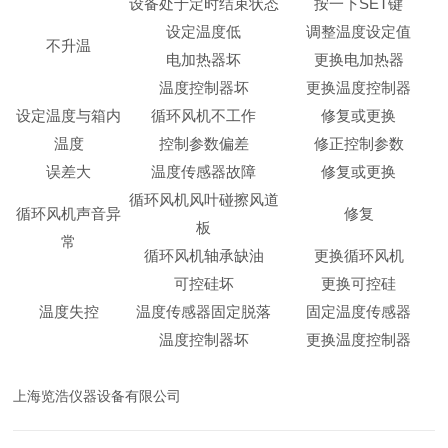
设备处于定时结束状态
按一下SET键
设定温度低
调整温度设定值
不升温
电加热器坏
更换电加热器
温度控制器坏
更换温度控制器
设定温度与箱内
循环风机不工作
修复或更换
温度
控制参数偏差
修正控制参数
误差大
温度传感器故障
修复或更换
循环风机风叶碰擦风道
循环
风机声音异
修复
板
常
循环风机轴承缺油
更换循环风机
可控硅坏
更换可控硅
温度失控
温度传感器固定脱落
固定温度传感器
温度控制器坏
更换温度控制器
上海览浩仪器设备有限公司