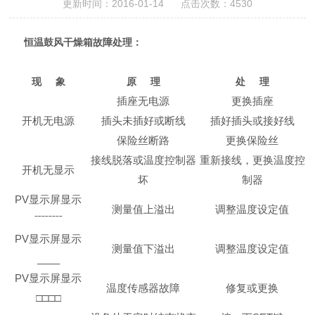
更新时间：2016-01-14 点击次数：4530
恒温鼓风干燥箱
故障处理：
现 象
原 理
处 理
插座无电源
更换插座
开机无电源
插头未插好或断线
插好插头或接好线
保险丝断路
更换保险丝
接线脱落或温度控制器
重新接线，
更换
温度控
开机无显示
坏
制器
PV显示屏显示
测量值上溢出
调整温度设定值
ˉˉˉˉˉˉˉˉ
PV显示屏显示
测量值下溢出
调整温度设定值
____
PV显示屏显示
温度传感器故障
修复或更换
□□□□