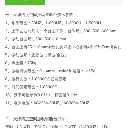
一、天津四度空间
技术参数：
振动试验台
1、频率范围：50HZ、1-600HZ、1-3000H、1-5000H
2、上下左右前后同一个台面工作，台体尺寸500×500×600:mm
3、振动台面尺寸500×500×10:mm
4、台面上有25个10mm螺纹孔及四边中心各有4个长约7cm掛钩孔
5、振动波形：正弦波（半波/全波）
6、承重量：75kg、
7、振幅可调范围：0～4mm、zuida加速度：＜15g
8、运行次数：1-65000次任意设定
9、时间设定范围：1-65000S
10、频率可显示到0.01Hz，精密度0.1Hz
11、电源电压：AC220V/50HZ、AC380V/50HZ
二、天津四
度空间振动试验台
型号：
定频：LD-XTL（50HZ） 调频：LD-XTF（1-600HZ） LD-