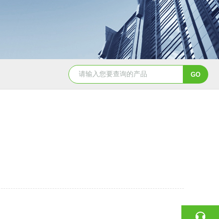
YSXD—R900氙灯老化试验机
YSZ