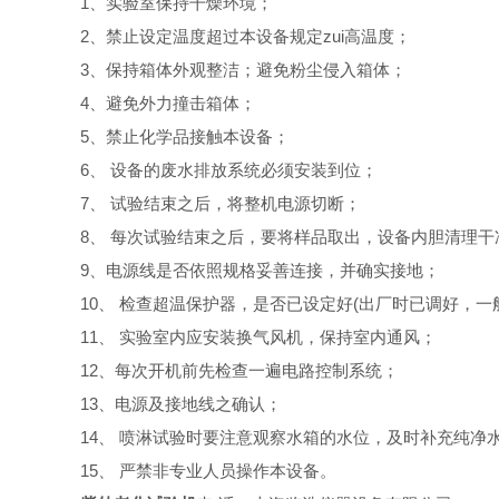
1、实验室保持干燥环境；
2、禁止设定温度超过本设备规定zui高温度；
3、保持箱体外观整洁；避免粉尘侵入箱体；
4、避免外力撞击箱体；
5、禁止化学品接触本设备；
6、 设备的废水排放系统必须安装到位；
7、 试验结束之后，将整机电源切断；
8、 每次试验结束之后，要将样品取出，设备内胆清理干
9、电源线是否依照规格妥善连接，并确实接地；
10、 检查超温保护器，是否已设定好(出厂时已调好，一
11、 实验室内应安装换气风机，保持室内通风；
12、每次开机前先检查一遍电路控制系统；
13、电源及接地线之确认；
14、 喷淋试验时要注意观察水箱的水位，及时补充纯净
15、 严禁非专业人员操作本设备。