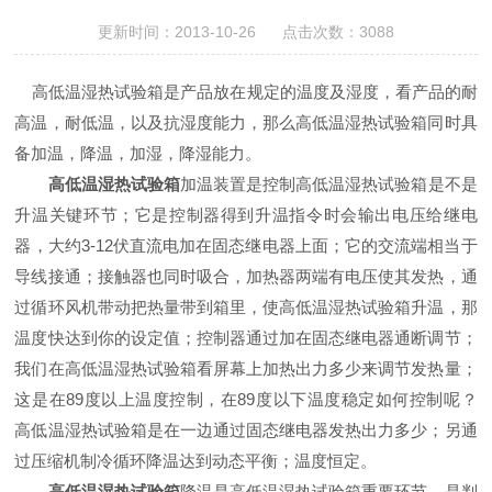
更新时间：2013-10-26 点击次数：3088
高低温湿热试验箱
是产品放在规定的温度及湿度，看产品的耐
高温，耐低温，以及抗湿度能力，那么
高低温湿热试验箱
同时具
备加温，降温，加湿，降湿能力。
高低温湿热试验箱
加温装置是控制
高低温湿热试验箱
是不是
升温关键环节；它是控制器得到升温指令时会输出电压给继电
器，大约3-12伏直流电加在固态继电器上面；它的交流端相当于
导线接通；接触器也同时吸合，加热器两端有电压使其发热，通
过循环风机带动把热量带到箱里，使
高低温湿热试验箱
升温，那
温度快达到你的设定值；控制器通过加在固态继电器通断调节；
我们在
高低温湿热试验箱
看屏幕上加热出力多少来调节发热量；
这是在89度以上温度控制，在89度以下温度稳定如何控制呢？
高低温湿热试验箱
是在一边通过固态继电器发热出力多少；另通
过压缩机制冷循环降温达到动态平衡；温度恒定。
高低温湿热试验箱
降温是
高低温湿热试验箱
重要环节，是判