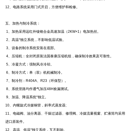
12、电路系统采用门式开启，方便维护和检修。
五、加热与制冷系统：
1、加热采用远红外镍铬合金高速加温（2KW×1）电加热丝。
2、高温*独立系统，不影响低温试验。
3、设备的制冷系统安装在底部。
4、压缩机：全封闭原装法国泰康压缩机组，确保制冷效果及可靠性。
5、冷凝方式：强制风冷冷却。
6、制冷方式：单（双）机机械制冷。
7、制冷剂：R404A、R23（环保型）。
8、系统管路均作通气加压48H捡漏测试。
9、加温、降温系统*独立。
10、内螺旋式冷媒铜管，斜率式蒸发器;
11、电磁阀、油分离器、干燥过滤器、修理阀、冷媒流量视窗、贮液筒均采用
进口原装件。
12、高温、低温*独立系统，互不影响。