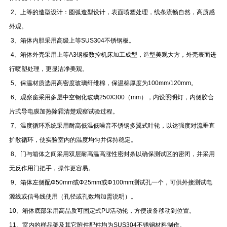
2、上等的造型设计：圆弧造型设计，表面喷塑处理，线条流畅自然，高质感
外观。
3、箱体内胆采用高级上等SUS304不锈钢板。
4、箱体外壳采用上等A3钢板数控机床加工成型，造型美观大方，外壳表面进
行喷塑处理，更显洁净美观。
5、保温材质选用高密度玻璃纤维棉，保温棉厚度为100mm/120mm。
6、观察窗采用多层中空钢化玻璃250X300（mm），内设照明灯，内侧胶合
片式导电膜加热除霜清楚观察试验过程。
7、温度循环系统采用耐高低温低噪音不锈钢多翼式叶轮，以达强度对流垂直
扩散循环，使实验室内的温度均匀并保持稳定。
8、门与箱体之间采用双层耐高温高涨性密封条以确保测试区的密闭，并采用
无反作用门把手，操作更容易。
9、箱体左侧配Φ50mm或Φ25mm或Φ100mm测试孔一个，可供外接测试电
源线或信号线使用（孔径或孔数增加需说明）。
10、箱体底部采用高品质可固定式PU活动轮，方便设备移动到位置。
11、室内的样品架及其它附件配件均为SUS304不锈钢材料制作。