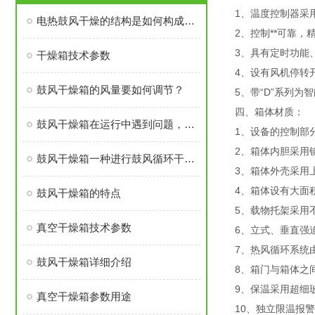
1、温度控制器采
电热鼓风干燥的结构是如何构成的？
2、控制**可靠，
3、具有定时功能
干燥箱技术参数
4、设有风机停转
鼓风干燥箱的风量要如何调节？
5、带“D”系列
四、箱体材质：
鼓风干燥箱在运行中遇到问题，可以如何处理
1、设备的控制部
2、箱体内胆采用
鼓风干燥箱一种进行鼓风循环干燥的设备
3、箱体外壳采用
4、箱体设有大面
鼓风干燥箱的特点
5、载物托架采用
真空干燥箱技术参数
6、立式、垂直强
7、热风循环系统
鼓风干燥箱详细介绍
8、箱门与箱体之
9、保温采用超细
真空干燥箱参数用途
10、独立限温报