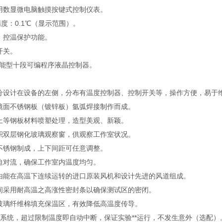
用数显微电脑触摸按键式控制仪表。
精度：0.1℃（显示范围）。
、控温保护功能。
开关。
为智能型十段可编程序液晶控制器。
分设计在设备的左侧，分布有温度控制器、控制开关等，操作方便，易于
镜面不锈钢板（镀锌板）氩弧焊接制作而成。
上等钢板材料喷塑处理，造型美观、新颖。
积双层钢化玻璃观察窗，供观察工作室状况。
不锈钢制成，上下间距可任意调整。
迫对流，确保工作室内温度均匀。
由能在高温下连续运转的进口原装风机和设计先进的风道组成。
间采用耐高温之高涨性密封条以确保测试区的密闭。
玻璃纤维棉填充保温区，有效降低高温度传导。
警系统，超过限制温度即自动中断，保证实验**运行，不发生意外（选配）