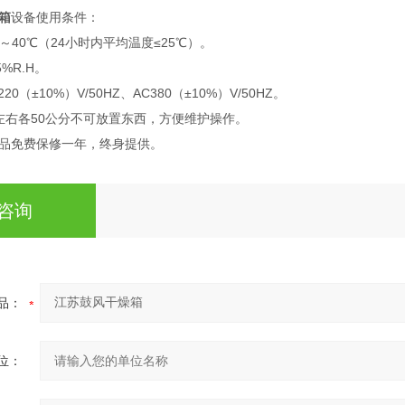
箱
设备使用条件：
～40℃（24小时内平均温度≤25℃）。
%R.H。
0（±10%）V/50HZ、AC380（±10%）V/50HZ。
左右各50公分不可放置东西，方便维护操作。
品免费保修一年，终身提供。
咨询
品：
位：