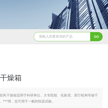
YSCYS-010臭氧老化试验设备
YSXD—R9
干燥箱
鼓风干燥箱适用于科研单位、大专院校、化验室、医疗机构等做干
、****用，也可用于一般的恒温试验。