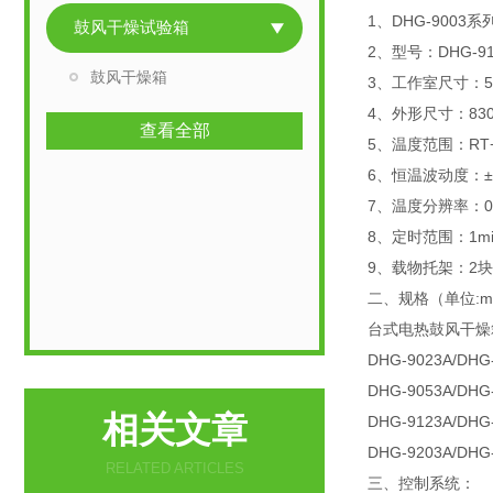
1、DHG-9003系
鼓风干燥试验箱
2、型号：DHG-91
鼓风干燥箱
3、工作室尺寸：550
4、外形尺寸：830×
查看全部
5、温度范围：RT+
6、恒温波动度：±
7、温度分辨率：0
8、定时范围：1min
9、载物托架：2
二、规格（单位:
台式电热鼓风干燥箱D
DHG-9023A/DH
DHG-9053A/DH
相关文章
DHG-9123A/DH
DHG-9203A/DH
RELATED ARTICLES
三、控制系统：